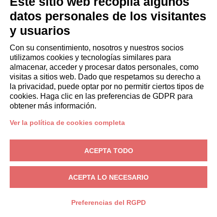
Este sitio web recopila algunos
Hazte socio
datos personales de los visitantes
Italianway Academy
y usuarios
HUÉSPEDES
Reserve una estancia
Con su consentimiento, nosotros y nuestros socios
Estancias largas
utilizamos cookies y tecnologías similares para
Experiencias para los Huéspedes
almacenar, acceder y procesar datos personales, como
visitas a sitios web. Dado que respetamos su derecho a
Descuentos para husespedes
la privacidad, puede optar por no permitir ciertos tipos de
Convenios para empresas
cookies. Haga clic en las preferencias de GDPR para
obtener más información.
booking@italianway.house
Ver la política de cookies completa
+390286882952
ACEPTA TODO
Sede operativa:
Via Luisa Battistotti Sassi 11 - 20133 MI
Domicilio social:
Via Luisa Battistotti Sassi 11 - 20133 MI
ACEPTA LO NECESARIO
Italianway SPA
N.° de IVA: 08839180968 -
PMI Innovativa
Privacidad
-
Condiciones
-
Cookies
-
Whistleblowing
Preferencias del RGPD