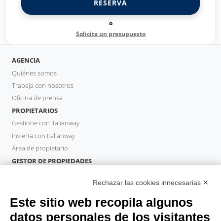
RESERVA
o
Solicita un presupuesto
AGENCIA
Quiénes somos
Trabaja con nosotros
Oficina de prensa
PROPIETARIOS
Gestione con Italianway
Invierta con Italianway
Área de propietario
GESTOR DE PROPIEDADES
Hazte socio
Rechazar las cookies innecesarias ✕
Italianway Academy
HUÉSPEDES
Este sitio web recopila algunos
Reserve una estancia
datos personales de los visitantes