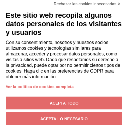
Rechazar las cookies innecesarias ✕
Italianway Academy
HUÉSPEDES
Este sitio web recopila algunos
Reserve una estancia
datos personales de los visitantes
Estancias largas
y usuarios
Experiencias para los Huéspedes
Descuentos para husespedes
Con su consentimiento, nosotros y nuestros socios
utilizamos cookies y tecnologías similares para
Convenios para empresas
almacenar, acceder y procesar datos personales, como
visitas a sitios web. Dado que respetamos su derecho a
la privacidad, puede optar por no permitir ciertos tipos de
booking@italianway.house
cookies. Haga clic en las preferencias de GDPR para
+390286882952
obtener más información.
Ver la política de cookies completa
Sede operativa:
Via Luisa Battistotti Sassi 11 - 20133 MI
Domicilio social:
Via Luisa Battistotti Sassi 11 - 20133 MI
ACEPTA TODO
Italianway SPA
N.° de IVA: 08839180968 -
PMI Innovativa
Privacidad
-
Condiciones
-
Cookies
-
Whistleblowing
ACEPTA LO NECESARIO