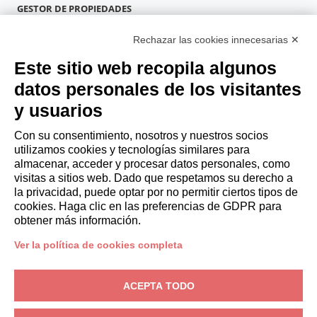
GESTOR DE PROPIEDADES
Hazte socio
Rechazar las cookies innecesarias ✕
Italianway Academy
HUÉSPEDES
Este sitio web recopila algunos
Reserve una estancia
datos personales de los visitantes
Estancias largas
y usuarios
Experiencias para los Huéspedes
Descuentos para husespedes
Con su consentimiento, nosotros y nuestros socios
utilizamos cookies y tecnologías similares para
Convenios para empresas
almacenar, acceder y procesar datos personales, como
visitas a sitios web. Dado que respetamos su derecho a
la privacidad, puede optar por no permitir ciertos tipos de
booking@italianway.house
cookies. Haga clic en las preferencias de GDPR para
+390286882952
obtener más información.
Ver la política de cookies completa
Sede operativa:
Via Luisa Battistotti Sassi 11 - 20133 MI
Domicilio social:
Via Luisa Battistotti Sassi 11 - 20133 MI
ACEPTA TODO
Italianway SPA
N.° de IVA: 08839180968 -
PMI Innovativa
Privacidad
-
Condiciones
-
Cookies
-
Whistleblowing