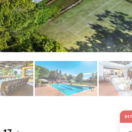
DET
 17