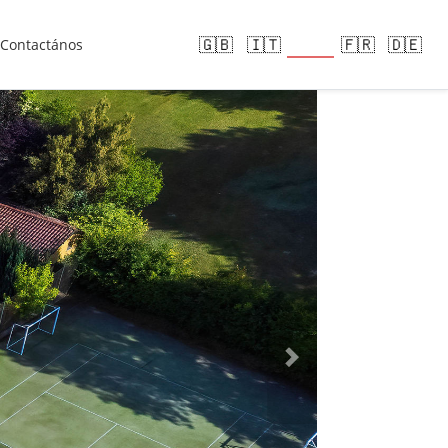
🇪🇸
🇬🇧
🇮🇹
🇫🇷
🇩🇪
Contactános