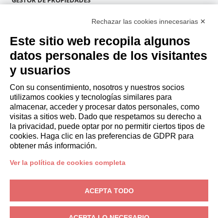
GESTOR DE PROPIEDADES
Hazte socio
Rechazar las cookies innecesarias ✕
Italianway Academy
HUÉSPEDES
Este sitio web recopila algunos
Reserve una estancia
datos personales de los visitantes
Estancias largas
y usuarios
Experiencias para los Huéspedes
Descuentos para husespedes
Con su consentimiento, nosotros y nuestros socios
utilizamos cookies y tecnologías similares para
Convenios para empresas
almacenar, acceder y procesar datos personales, como
visitas a sitios web. Dado que respetamos su derecho a
la privacidad, puede optar por no permitir ciertos tipos de
booking@italianway.house
cookies. Haga clic en las preferencias de GDPR para
+390286882952
obtener más información.
Ver la política de cookies completa
Sede operativa:
Via Luisa Battistotti Sassi 11 - 20133 MI
Domicilio social:
Via Luisa Battistotti Sassi 11 - 20133 MI
ACEPTA TODO
Italianway SPA
N.° de IVA: 08839180968 -
PMI Innovativa
Privacidad
-
Condiciones
-
Cookies
-
Whistleblowing
ACEPTA LO NECESARIO