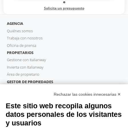
o
Solicita un presupuesto
AGENCIA
Quiénes somos
Trabaja con nosotros
Oficina de prensa
PROPIETARIOS
Gestione con Italianway
Invierta con Italianway
Área de propietario
GESTOR DE PROPIEDADES
Hazte socio
Rechazar las cookies innecesarias ✕
Italianway Academy
HUÉSPEDES
Este sitio web recopila algunos
Reserve una estancia
datos personales de los visitantes
Estancias largas
y usuarios
Experiencias para los Huéspedes