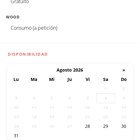
Gratuito
WOOD
Consumo (a petición)
DISPONIBILIDAD
Agosto 2026
»
Lu
Ma
Mi
Ju
Vi
Sa
Do
27
28
29
30
31
1
2
3
4
5
6
7
9
8
10
11
12
13
14
16
15
17
18
19
20
21
22
23
24
25
26
27
28
29
30
31
1
2
3
4
5
6