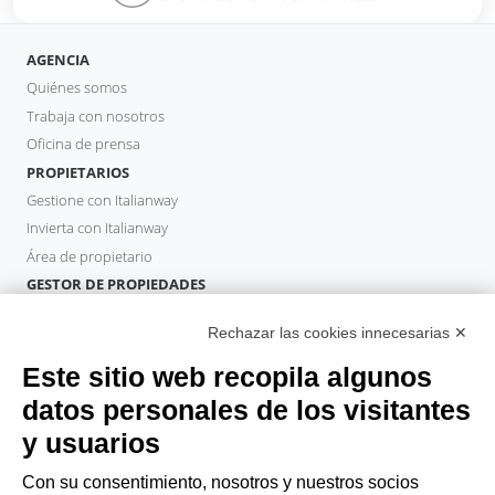
AGENCIA
Quiénes somos
Trabaja con nosotros
Oficina de prensa
PROPIETARIOS
Gestione con Italianway
Invierta con Italianway
Área de propietario
GESTOR DE PROPIEDADES
Hazte socio
Rechazar las cookies innecesarias ✕
Italianway Academy
HUÉSPEDES
Este sitio web recopila algunos
Reserve una estancia
datos personales de los visitantes
Estancias largas
y usuarios
Experiencias para los Huéspedes
Descuentos para husespedes
Con su consentimiento, nosotros y nuestros socios