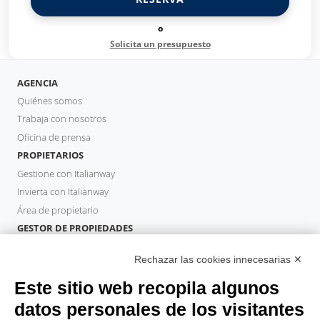
o
Solicita un presupuesto
AGENCIA
Quiénes somos
Trabaja con nosotros
Oficina de prensa
PROPIETARIOS
Gestione con Italianway
Invierta con Italianway
Área de propietario
GESTOR DE PROPIEDADES
Hazte socio
Rechazar las cookies innecesarias ✕
Italianway Academy
HUÉSPEDES
Este sitio web recopila algunos
Reserve una estancia
datos personales de los visitantes
Estancias largas