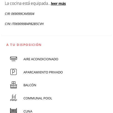
La cocina está equipada
...
leer más
CIR: 069099CAV0004
CIN: IT069099B4P82B5CVH
A TU DISPOSICIÓN
AIRE ACONDICIONADO
APARCAMIENTO PRIVADO
BALCÓN
COMMUNAL POOL
CUNA