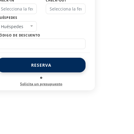
HECK-IN
CHECK-OUT
UÉSPEDES
Huéspedes
ÓDIGO DE DESCUENTO
RESERVA
o
Solicita un presupuesto