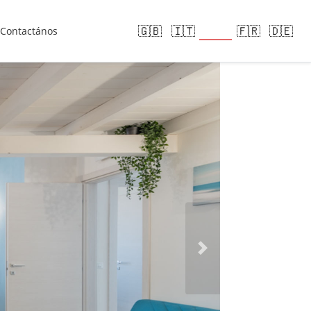
🇪🇸
🇬🇧
🇮🇹
🇫🇷
🇩🇪
Contactános