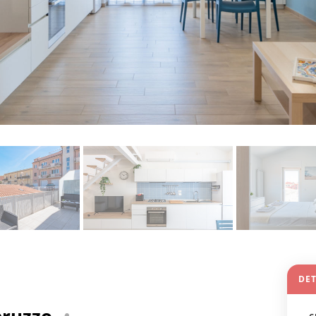
DET
bruzzo