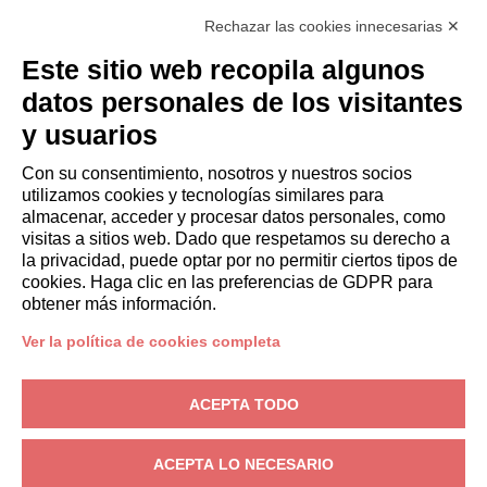
Hazte socio
Rechazar las cookies innecesarias ✕
Italianway Academy
HUÉSPEDES
Este sitio web recopila algunos
Reserve una estancia
datos personales de los visitantes
Estancias largas
y usuarios
Experiencias para los Huéspedes
Descuentos para husespedes
Con su consentimiento, nosotros y nuestros socios
utilizamos cookies y tecnologías similares para
Convenios para empresas
almacenar, acceder y procesar datos personales, como
visitas a sitios web. Dado que respetamos su derecho a
la privacidad, puede optar por no permitir ciertos tipos de
booking@italianway.house
cookies. Haga clic en las preferencias de GDPR para
+390286882952
obtener más información.
Ver la política de cookies completa
Sede operativa:
Via Luisa Battistotti Sassi 11 - 20133 MI
Domicilio social:
Via Luisa Battistotti Sassi 11 - 20133 MI
ACEPTA TODO
Italianway SPA
N.° de IVA: 08839180968 -
PMI Innovativa
Privacidad
-
Condiciones
-
Cookies
-
Whistleblowing
ACEPTA LO NECESARIO