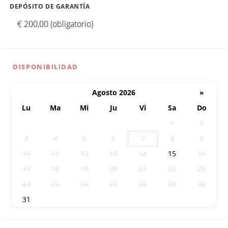
DEPÓSITO DE GARANTÍA
€ 200,00 (obligatorio)
DISPONIBILIDAD
Agosto 2026
»
Lu
Ma
Mi
Ju
Vi
Sa
Do
27
28
29
30
31
1
2
3
4
5
6
8
9
7
10
11
12
13
15
16
14
17
18
19
20
21
22
23
24
25
26
27
28
29
30
31
1
2
3
4
5
6