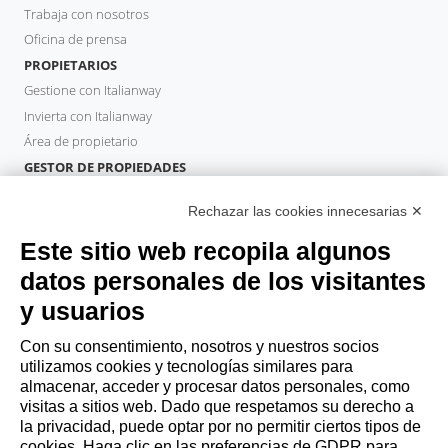
Trabaja con nosotros
Oficina de prensa
PROPIETARIOS
Gestione con Italianway
Invierta con Italianway
Área de propietario
GESTOR DE PROPIEDADES
Hazte socio
Rechazar las cookies innecesarias ✕
Italianway Academy
HUÉSPEDES
Este sitio web recopila algunos
Reserve una estancia
datos personales de los visitantes
Estancias largas
y usuarios
Experiencias para los Huéspedes
Descuentos para husespedes
Con su consentimiento, nosotros y nuestros socios
utilizamos cookies y tecnologías similares para
Convenios para empresas
almacenar, acceder y procesar datos personales, como
visitas a sitios web. Dado que respetamos su derecho a
la privacidad, puede optar por no permitir ciertos tipos de
booking@italianway.house
cookies. Haga clic en las preferencias de GDPR para