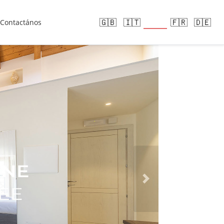
🇪🇸
🇬🇧
🇮🇹
🇫🇷
🇩🇪
Contactános