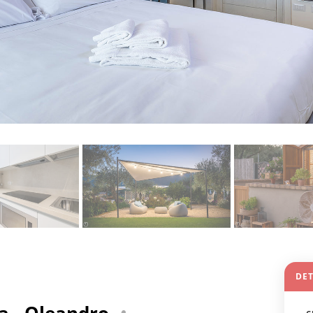
DET
a - Oleandro