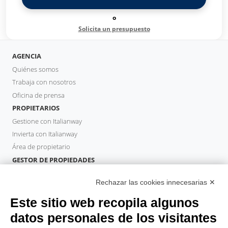
o
Solicita un presupuesto
AGENCIA
Quiénes somos
Trabaja con nosotros
Oficina de prensa
PROPIETARIOS
Gestione con Italianway
Invierta con Italianway
Área de propietario
GESTOR DE PROPIEDADES
Hazte socio
Rechazar las cookies innecesarias ✕
Italianway Academy
HUÉSPEDES
Este sitio web recopila algunos
Reserve una estancia
datos personales de los visitantes
Estancias largas