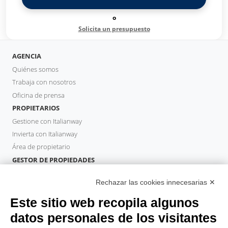
o
Solicita un presupuesto
AGENCIA
Quiénes somos
Trabaja con nosotros
Oficina de prensa
PROPIETARIOS
Gestione con Italianway
Invierta con Italianway
Área de propietario
GESTOR DE PROPIEDADES
Hazte socio
Rechazar las cookies innecesarias ✕
Italianway Academy
HUÉSPEDES
Este sitio web recopila algunos
Reserve una estancia
datos personales de los visitantes
Estancias largas