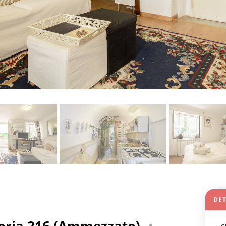
DET
Foria 216 (Ammezzato)