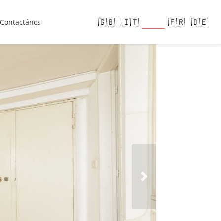
🇪🇸
🇬🇧
🇮🇹
🇫🇷
🇩🇪
Contactános