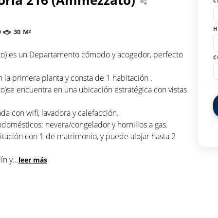
C
H
O
30 M²
ato) es un Departamento cómodo y acogedor, perfecto
C
la primera planta y consta de 1 habitación .
o)se encuentra en una ubicación estratégica con vistas
a con wifi, lavadora y calefacción.
rodomésticos: nevera/congelador y hornillos a gas.
ación con 1 de matrimonio, y puede alojar hasta 2
ín y
...
leer más