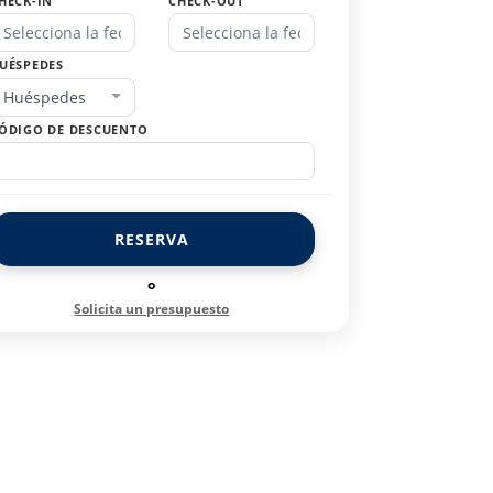
HECK-IN
CHECK-OUT
UÉSPEDES
Huéspedes
ÓDIGO DE DESCUENTO
RESERVA
o
Solicita un presupuesto