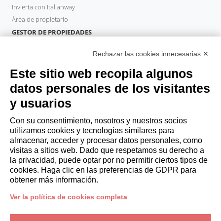
Invierta con Italianway
Área de propietario
GESTOR DE PROPIEDADES
Hazte socio
Rechazar las cookies innecesarias ✕
Italianway Academy
HUÉSPEDES
Este sitio web recopila algunos
Reserve una estancia
datos personales de los visitantes
Estancias largas
y usuarios
Experiencias para los Huéspedes
Descuentos para husespedes
Con su consentimiento, nosotros y nuestros socios
utilizamos cookies y tecnologías similares para
Convenios para empresas
almacenar, acceder y procesar datos personales, como
visitas a sitios web. Dado que respetamos su derecho a
la privacidad, puede optar por no permitir ciertos tipos de
booking@italianway.house
cookies. Haga clic en las preferencias de GDPR para
+390286882952
obtener más información.
Ver la política de cookies completa
Sede operativa:
Via Luisa Battistotti Sassi 11 - 20133 MI
Domicilio social:
Via Luisa Battistotti Sassi 11 - 20133 MI