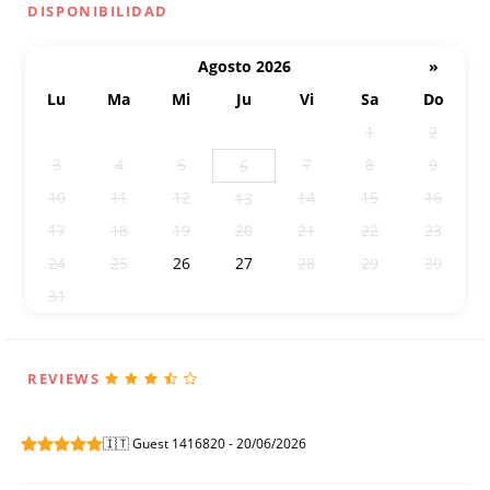
DISPONIBILIDAD
Agosto 2026
»
Lu
Ma
Mi
Ju
Vi
Sa
Do
27
28
29
30
31
1
2
3
4
5
7
8
9
6
10
11
12
14
15
16
13
17
18
19
20
21
22
23
24
25
26
27
28
29
30
31
1
2
3
4
5
6
REVIEWS
🇮🇹 Guest 1416820 - 20/06/2026