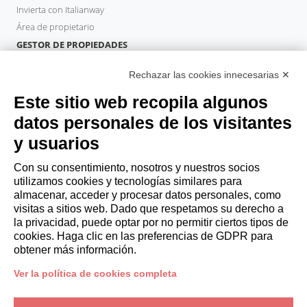
Invierta con Italianway
Área de propietario
GESTOR DE PROPIEDADES
Hazte socio
Rechazar las cookies innecesarias ✕
Italianway Academy
HUÉSPEDES
Este sitio web recopila algunos
Reserve una estancia
datos personales de los visitantes
Estancias largas
y usuarios
Experiencias para los Huéspedes
Descuentos para husespedes
Con su consentimiento, nosotros y nuestros socios
utilizamos cookies y tecnologías similares para
Convenios para empresas
almacenar, acceder y procesar datos personales, como
visitas a sitios web. Dado que respetamos su derecho a
la privacidad, puede optar por no permitir ciertos tipos de
booking@italianway.house
cookies. Haga clic en las preferencias de GDPR para
+390286882952
obtener más información.
Ver la política de cookies completa
Sede operativa:
Via Luisa Battistotti Sassi 11 - 20133 MI
Domicilio social:
Via Luisa Battistotti Sassi 11 - 20133 MI