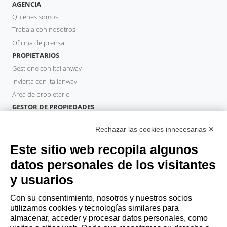
AGENCIA
Quiénes somos
Trabaja con nosotros
Oficina de prensa
PROPIETARIOS
Gestione con Italianway
Invierta con Italianway
Área de propietario
GESTOR DE PROPIEDADES
Hazte socio
Rechazar las cookies innecesarias ✕
Italianway Academy
HUÉSPEDES
Este sitio web recopila algunos
Reserve una estancia
datos personales de los visitantes
Estancias largas
y usuarios
Experiencias para los Huéspedes
Descuentos para husespedes
Con su consentimiento, nosotros y nuestros socios
utilizamos cookies y tecnologías similares para
Convenios para empresas
almacenar, acceder y procesar datos personales, como