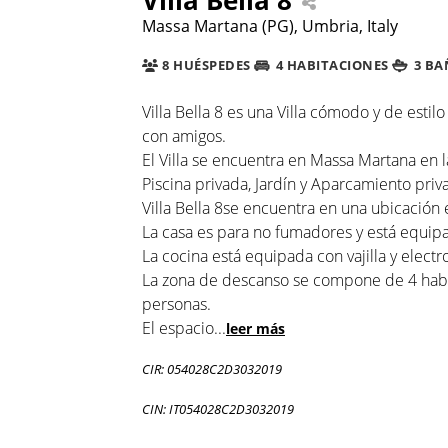
Massa Martana (PG), Umbria, Italy
8 HUÉSPEDES
4 HABITACIONES
3 BA
Villa Bella 8 es una Villa cómodo y de estil
con amigos.
El Villa se encuentra en Massa Martana en l
Piscina privada, Jardín y Aparcamiento priv
Villa Bella 8se encuentra en una ubicación est
La casa es para no fumadores y está equipa
La cocina está equipada con vajilla y electr
La zona de descanso se compone de 4 habit
personas.
El espacio
...
leer más
CIR: 054028C2D3032019
CIN: IT054028C2D3032019