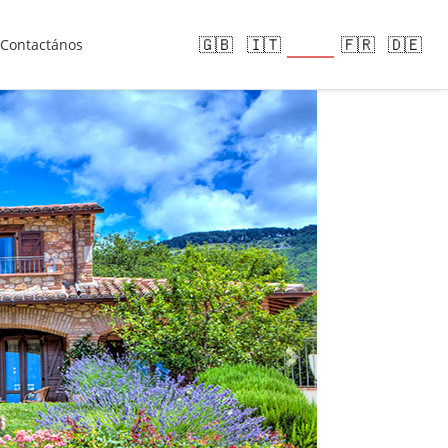
🇪🇸
🇬🇧
🇮🇹
🇫🇷
🇩🇪
Contactános