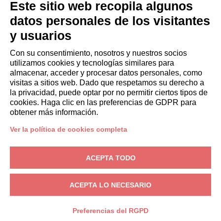
HUÉSPEDES
Este sitio web recopila algunos
Reserve una estancia
datos personales de los visitantes
Estancias largas
y usuarios
Experiencias para los Huéspedes
Descuentos para husespedes
Con su consentimiento, nosotros y nuestros socios
utilizamos cookies y tecnologías similares para
Convenios para empresas
almacenar, acceder y procesar datos personales, como
visitas a sitios web. Dado que respetamos su derecho a
la privacidad, puede optar por no permitir ciertos tipos de
booking@italianway.house
cookies. Haga clic en las preferencias de GDPR para
+390286882952
obtener más información.
Ver la política de cookies completa
Sede operativa:
Via Luisa Battistotti Sassi 11 - 20133 MI
Domicilio social:
Via Luisa Battistotti Sassi 11 - 20133 MI
ACEPTA TODO
Italianway SPA
N.° de IVA: 08839180968 -
PMI Innovativa
Privacidad
-
Condiciones
-
Cookies
-
Whistleblowing
ACEPTA LO NECESARIO
RESERVA
Preferencias del RGPD