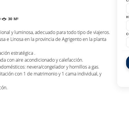
C
H
O
30 M²
cional y luminosa, adecuado para todo tipo de viajeros.
C
 e Linosa en la provincia de Agrigento en la planta
ación estratégica .
da con aire acondicionado y calefacción.
rodomésticos: nevera/congelador y hornillos a gas.
ación con 1 de matrimonio y 1 cama individual, y
cón.