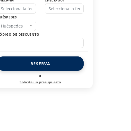
HECK-IN
CHECK-OUT
UÉSPEDES
Huéspedes
ÓDIGO DE DESCUENTO
RESERVA
o
Solicita un presupuesto