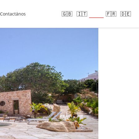
🇪🇸
🇬🇧
🇮🇹
🇫🇷
🇩🇪
Contactános