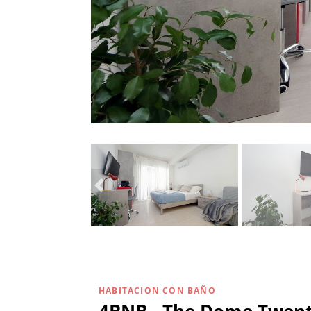
HABITACION CON BAÑO
4BNB - The Dome Twenty