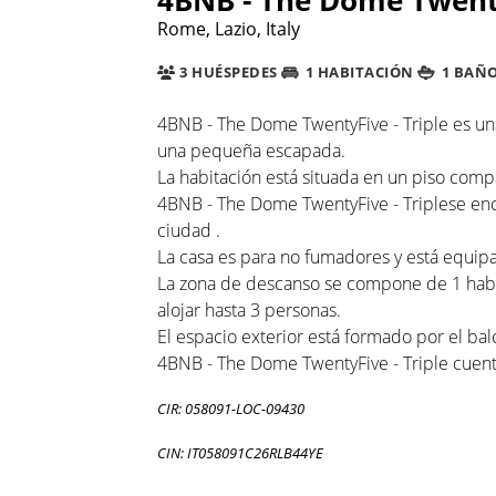
Rome, Lazio, Italy
3 HUÉSPEDES
1 HABITACIÓN
1 BAÑ
4BNB - The Dome TwentyFive - Triple es u
una pequeña escapada.
La habitación está situada en un piso com
4BNB - The Dome TwentyFive - Triplese encu
ciudad .
La casa es para no fumadores y está equipad
La zona de descanso se compone de 1 habit
alojar hasta 3 personas.
El espacio exterior está formado por el bal
4BNB - The Dome TwentyFive - Triple cuenta
CIR: 058091-LOC-09430
CIN: IT058091C26RLB44YE