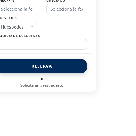
HECK-IN
CHECK-OUT
UÉSPEDES
Huéspedes
ÓDIGO DE DESCUENTO
RESERVA
o
Solicita un presupuesto