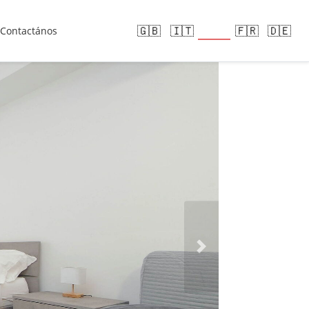
🇪🇸
🇬🇧
🇮🇹
🇫🇷
🇩🇪
Contactános