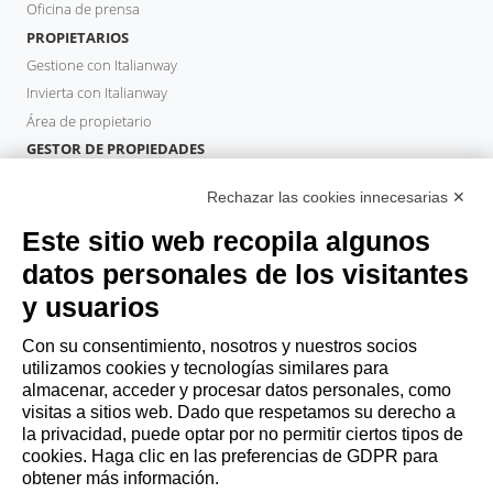
Oficina de prensa
PROPIETARIOS
Gestione con Italianway
Invierta con Italianway
Área de propietario
GESTOR DE PROPIEDADES
Hazte socio
Rechazar las cookies innecesarias ✕
Italianway Academy
HUÉSPEDES
Este sitio web recopila algunos
Reserve una estancia
datos personales de los visitantes
Estancias largas
y usuarios
Experiencias para los Huéspedes
Descuentos para husespedes
Con su consentimiento, nosotros y nuestros socios
utilizamos cookies y tecnologías similares para
Convenios para empresas
almacenar, acceder y procesar datos personales, como
visitas a sitios web. Dado que respetamos su derecho a
la privacidad, puede optar por no permitir ciertos tipos de
booking@italianway.house
cookies. Haga clic en las preferencias de GDPR para
+390286882952
obtener más información.