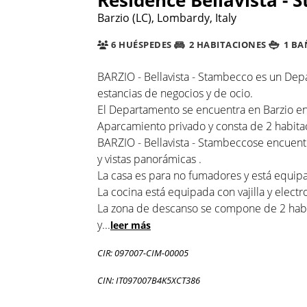
Barzio (LC), Lombardy, Italy
6 HUÉSPEDES
2 HABITACIONES
1 BA
BARZIO - Bellavista - Stambecco es un Dep
estancias de negocios y de ocio.
El Departamento se encuentra en Barzio en 
Aparcamiento privado y consta de 2 habitac
BARZIO - Bellavista - Stambeccose encuentr
y vistas panorámicas .
La casa es para no fumadores y está equipad
La cocina está equipada con vajilla y elec
La zona de descanso se compone de 2 habit
y
...
leer más
CIR: 097007-CIM-00005
CIN: IT097007B4K5XCT386