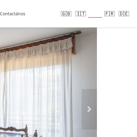
🇪🇸
🇬🇧
🇮🇹
🇫🇷
🇩🇪
Contactános