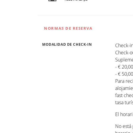
NORMAS DE RESERVA
MODALIDAD DE CHECK-IN
Check-in
Check-ou
Suplemen
- € 20,0
- € 50,0
Para rec
alojamie
fast che
tasa turí
El horar
No está 