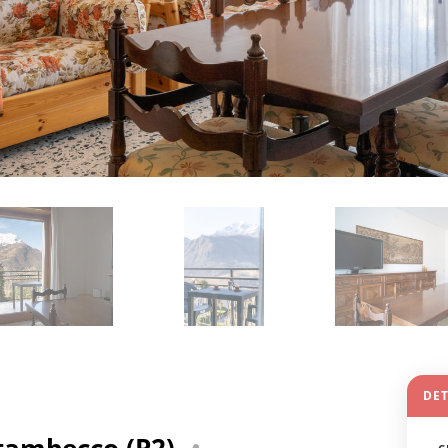
DET
Stambecco (P2)