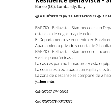
Barzio (LC), Lombardy, Italy
6 HUÉSPEDES
2 HABITACIONES
1 BA
BARZIO - Bellavista - Stambecco es un Dep
estancias de negocios y de ocio.
El Departamento se encuentra en Barzio en 
Aparcamiento privado y consta de 2 habitac
BARZIO - Bellavista - Stambeccose encuentr
y vistas panorámicas .
La casa es para no fumadores y está equipad
La cocina está equipada con vajilla y elec
La zona de descanso se compone de 2 habit
y
...
leer más
CIR: 097007-CIM-00005
CIN: IT097007B4K5XCT386