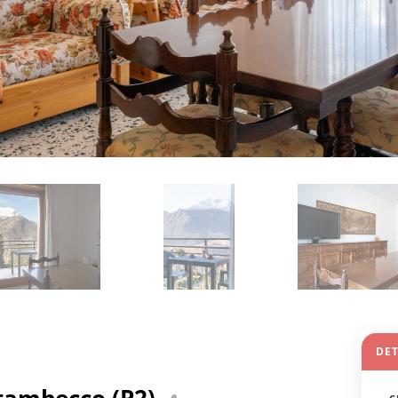
DET
Stambecco (P2)