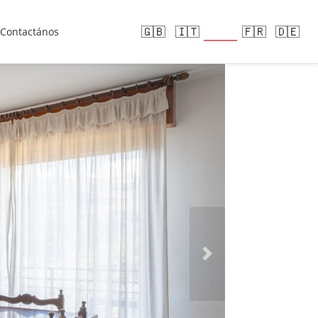
🇪🇸
🇬🇧
🇮🇹
🇫🇷
🇩🇪
Contactános