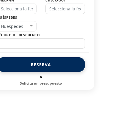
HECK-IN
CHECK-OUT
UÉSPEDES
Huéspedes
ÓDIGO DE DESCUENTO
RESERVA
o
Solicita un presupuesto