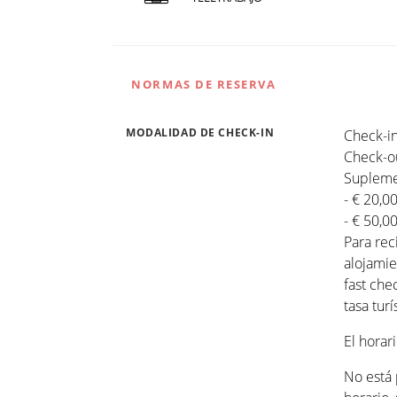
NORMAS DE RESERVA
MODALIDAD DE CHECK-IN
Check-in
Check-ou
Suplemen
- € 20,0
- € 50,0
Para rec
alojamie
fast che
tasa turí
El horar
No está 