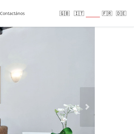
🇪🇸
🇬🇧
🇮🇹
🇫🇷
🇩🇪
Contactános