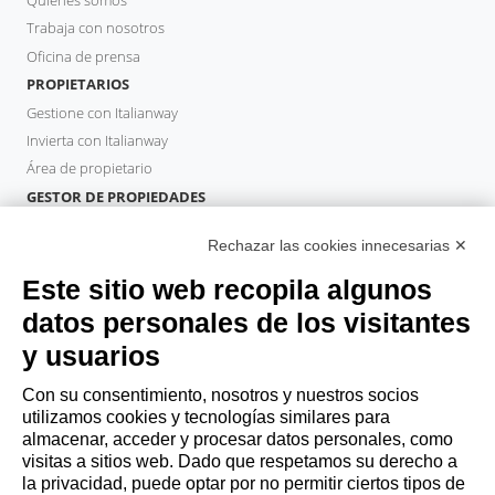
Trabaja con nosotros
Oficina de prensa
PROPIETARIOS
Gestione con Italianway
Invierta con Italianway
Área de propietario
GESTOR DE PROPIEDADES
Hazte socio
Rechazar las cookies innecesarias ✕
Italianway Academy
HUÉSPEDES
Este sitio web recopila algunos
Reserve una estancia
datos personales de los visitantes
Estancias largas
y usuarios
Experiencias para los Huéspedes
Descuentos para husespedes
Con su consentimiento, nosotros y nuestros socios
utilizamos cookies y tecnologías similares para
Convenios para empresas
almacenar, acceder y procesar datos personales, como
visitas a sitios web. Dado que respetamos su derecho a
la privacidad, puede optar por no permitir ciertos tipos de
booking@italianway.house