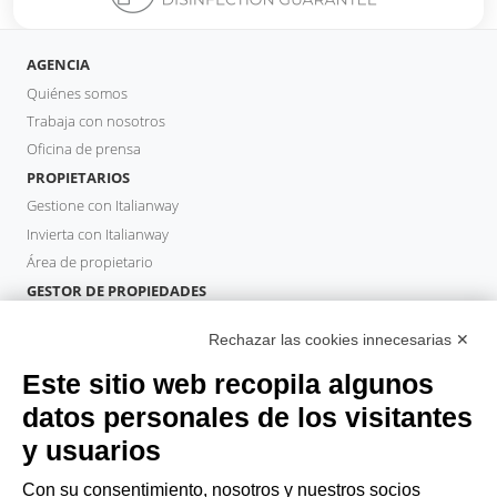
AGENCIA
Quiénes somos
Trabaja con nosotros
Oficina de prensa
PROPIETARIOS
Gestione con Italianway
Invierta con Italianway
Área de propietario
GESTOR DE PROPIEDADES
Hazte socio
Rechazar las cookies innecesarias ✕
Italianway Academy
HUÉSPEDES
Este sitio web recopila algunos
Reserve una estancia
datos personales de los visitantes
Estancias largas
y usuarios
Experiencias para los Huéspedes
Descuentos para husespedes
Con su consentimiento, nosotros y nuestros socios