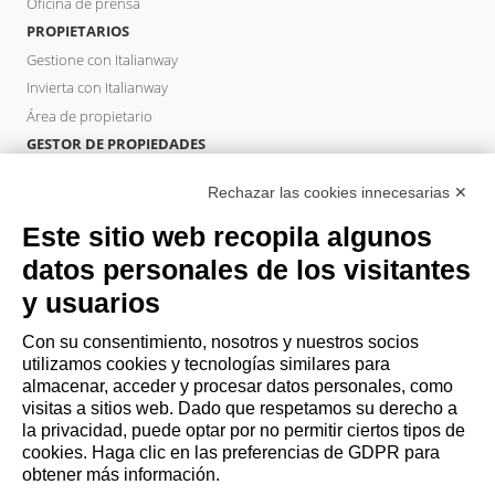
Oficina de prensa
PROPIETARIOS
Gestione con Italianway
Invierta con Italianway
Área de propietario
GESTOR DE PROPIEDADES
Hazte socio
Rechazar las cookies innecesarias ✕
Italianway Academy
HUÉSPEDES
Este sitio web recopila algunos
Reserve una estancia
datos personales de los visitantes
Estancias largas
y usuarios
Experiencias para los Huéspedes
Descuentos para husespedes
Con su consentimiento, nosotros y nuestros socios
utilizamos cookies y tecnologías similares para
Convenios para empresas
almacenar, acceder y procesar datos personales, como
visitas a sitios web. Dado que respetamos su derecho a
la privacidad, puede optar por no permitir ciertos tipos de
booking@italianway.house
cookies. Haga clic en las preferencias de GDPR para
+390286882952
obtener más información.