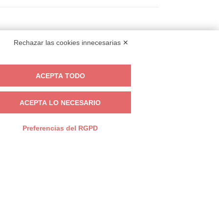
Rechazar las cookies innecesarias ✕
ACEPTA TODO
ACEPTA LO NECESARIO
Preferencias del RGPD
ooking@italianway.house
+390286882952