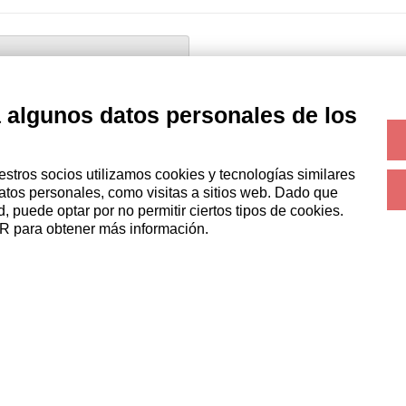
NEA
talianway.house
a algunos datos personales de los
stros socios utilizamos cookies y tecnologías similares
nales para seleccionar los candidatos a un puesto de trabajo
atos personales, como visitas a sitios web. Dado que
 puede optar por no permitir ciertos tipos de cookies.
R para obtener más información.
GESTOR DE PROPIEDADES
HUÉSPEDES
Hazte socio
Reserve una estancia
b
Italianway Academy
Estancias largas
Experiencias para los
Huéspedes
Descuentos para husespedes
Convenios para empresas