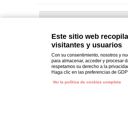
CANDIDATURA ESPONTÁ
Envía tu CV a: recruiting@i
Este sitio web recopil
visitantes y usuarios
Con su consentimiento, nosotros y nue
Información sobre la gestión de los datos perso
para almacenar, acceder y procesar d
respetamos su derecho a la privacidad,
Haga clic en las preferencias de GDP
AGENCIA
PROPIETARIOS
Quiénes somos
Gestione con Italianway
Ver la política de cookies completa
Trabaja con nosotros
Invierta con Italianway
Oficina de prensa
Área de propietario