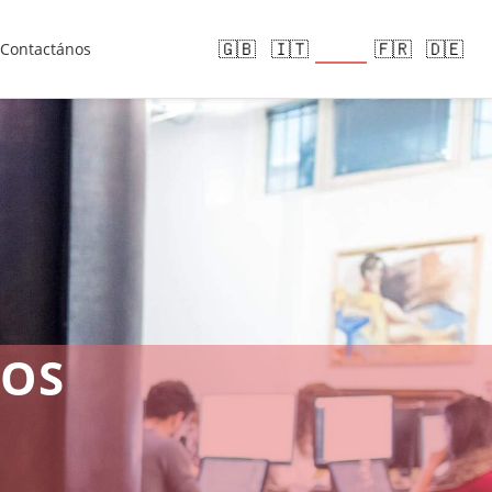
🇪🇸
🇬🇧
🇮🇹
🇫🇷
🇩🇪
Contactános
ROS