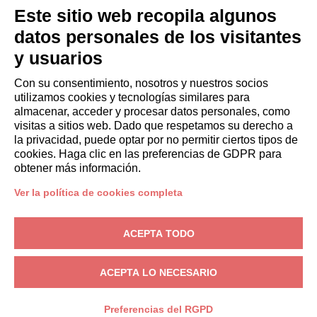
HUÉSPEDES
Este sitio web recopila algunos
Reserve una estancia
datos personales de los visitantes
Estancias largas
y usuarios
Experiencias para los Huéspedes
Descuentos para husespedes
Con su consentimiento, nosotros y nuestros socios
utilizamos cookies y tecnologías similares para
Convenios para empresas
almacenar, acceder y procesar datos personales, como
visitas a sitios web. Dado que respetamos su derecho a
la privacidad, puede optar por no permitir ciertos tipos de
booking@italianway.house
cookies. Haga clic en las preferencias de GDPR para
+390286882952
obtener más información.
Ver la política de cookies completa
Sede operativa:
Via Luisa Battistotti Sassi 11 - 20133 MI
Domicilio social:
Via Luisa Battistotti Sassi 11 - 20133 MI
ACEPTA TODO
Italianway SPA
N.° de IVA: 08839180968 -
PMI Innovativa
Privacidad
-
Condiciones
-
Cookies
-
Whistleblowing
ACEPTA LO NECESARIO
RESERVA
Preferencias del RGPD