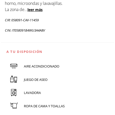
horno, microondas y lavavajillas.
La zona de
...
leer más
CIR: 058091-CAV-11459
CIN: IT058091B4WU3A4A8V
A TU DISPOSICIÓN
AIRE ACONDICIONADO
JUEGO DE ASEO
LAVADORA
ROPA DE CAMA Y TOALLAS