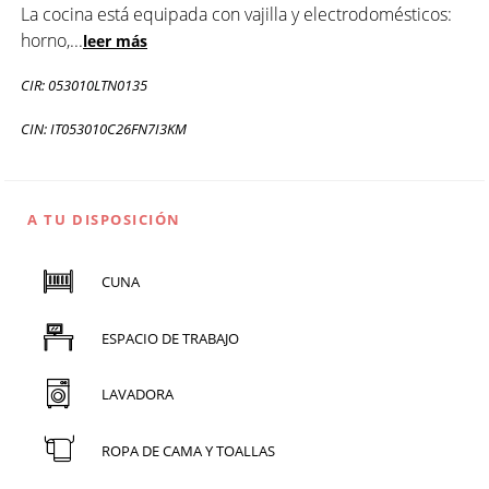
La cocina está equipada con vajilla y electrodomésticos:
horno,
...
leer más
CIR: 053010LTN0135
CIN: IT053010C26FN7I3KM
A TU DISPOSICIÓN
CUNA
ESPACIO DE TRABAJO
LAVADORA
ROPA DE CAMA Y TOALLAS