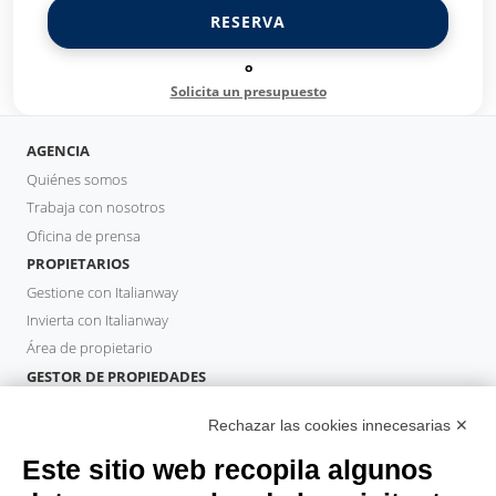
RESERVA
o
Solicita un presupuesto
AGENCIA
Quiénes somos
Trabaja con nosotros
Oficina de prensa
PROPIETARIOS
Gestione con Italianway
Invierta con Italianway
Área de propietario
GESTOR DE PROPIEDADES
Hazte socio
Rechazar las cookies innecesarias ✕
Italianway Academy
HUÉSPEDES
Este sitio web recopila algunos
Reserve una estancia