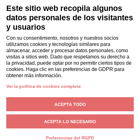
HUÉSPEDES
Este sitio web recopila algunos
Reserve una estancia
datos personales de los visitantes
Estancias largas
y usuarios
Experiencias para los Huéspedes
Descuentos para husespedes
Con su consentimiento, nosotros y nuestros socios
utilizamos cookies y tecnologías similares para
Convenios para empresas
almacenar, acceder y procesar datos personales, como
visitas a sitios web. Dado que respetamos su derecho a
la privacidad, puede optar por no permitir ciertos tipos de
booking@italianway.house
cookies. Haga clic en las preferencias de GDPR para
+390286882952
obtener más información.
Ver la política de cookies completa
Sede operativa:
Via Luisa Battistotti Sassi 11 - 20133 MI
Domicilio social:
Via Luisa Battistotti Sassi 11 - 20133 MI
ACEPTA TODO
Italianway SPA
N.° de IVA: 08839180968 -
PMI Innovativa
Privacidad
-
Condiciones
-
Cookies
-
Whistleblowing
ACEPTA LO NECESARIO
RESERVA
Preferencias del RGPD