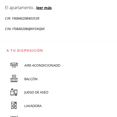
El apartamento
...
leer más
CIR: 19084020B403539
CIN: IT084020B4JNYSNQ6X
A TU DISPOSICIÓN
AIRE ACONDICIONADO
BALCÓN
JUEGO DE ASEO
LAVADORA