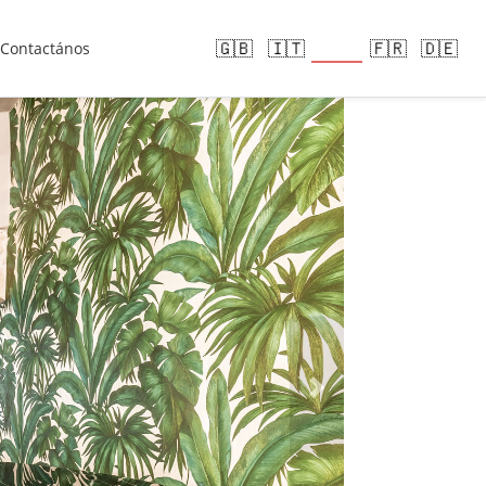
🇪🇸
🇬🇧
🇮🇹
🇫🇷
🇩🇪
Contactános