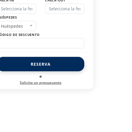
HECK-IN
CHECK-OUT
UÉSPEDES
Huéspedes
ÓDIGO DE DESCUENTO
RESERVA
o
Solicita un presupuesto