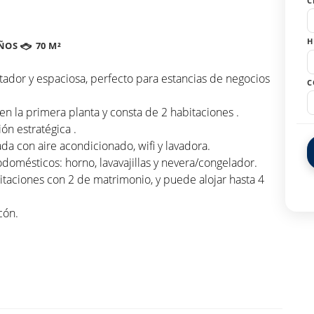
C
H
ÑOS
70 M²
ador y espaciosa, perfecto para estancias de negocios
C
n la primera planta y consta de 2 habitaciones .
ón estratégica .
da con aire acondicionado, wifi y lavadora.
odomésticos: horno, lavavajillas y nevera/congelador.
aciones con 2 de matrimonio, y puede alojar hasta 4
cón.