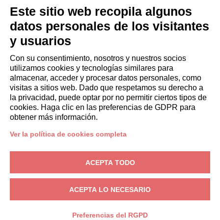
HUÉSPEDES
Este sitio web recopila algunos
Reserve una estancia
datos personales de los visitantes
Estancias largas
y usuarios
Experiencias para los Huéspedes
Descuentos para husespedes
Con su consentimiento, nosotros y nuestros socios
utilizamos cookies y tecnologías similares para
Convenios para empresas
almacenar, acceder y procesar datos personales, como
visitas a sitios web. Dado que respetamos su derecho a
la privacidad, puede optar por no permitir ciertos tipos de
booking@italianway.house
cookies. Haga clic en las preferencias de GDPR para
+390286882952
obtener más información.
Ver la política de cookies completa
Sede operativa:
Via Luisa Battistotti Sassi 11 - 20133 MI
Domicilio social:
Via Luisa Battistotti Sassi 11 - 20133 MI
ACEPTA TODO
Italianway SPA
N.° de IVA: 08839180968 -
PMI Innovativa
Privacidad
-
Condiciones
-
Cookies
-
Whistleblowing
ACEPTA LO NECESARIO
RESERVA
Preferencias del RGPD