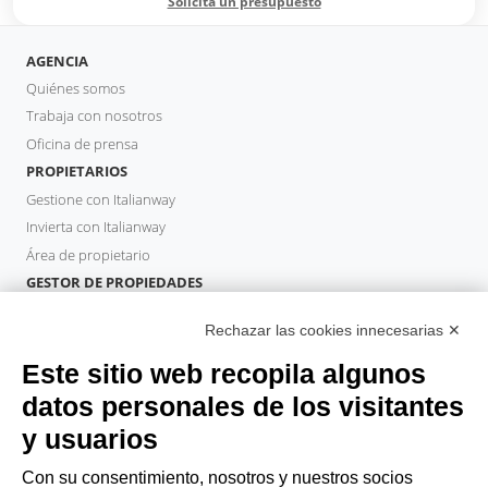
Solicita un presupuesto
AGENCIA
Quiénes somos
Trabaja con nosotros
Oficina de prensa
PROPIETARIOS
Gestione con Italianway
Invierta con Italianway
Área de propietario
GESTOR DE PROPIEDADES
Hazte socio
Rechazar las cookies innecesarias ✕
Italianway Academy
HUÉSPEDES
Este sitio web recopila algunos
Reserve una estancia
datos personales de los visitantes
Estancias largas
y usuarios
Experiencias para los Huéspedes
Descuentos para husespedes
Con su consentimiento, nosotros y nuestros socios