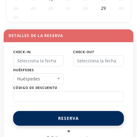
24
25
26
27
28
29
30
31
1
2
3
4
5
6
DETALLES DE LA RESERVA
CHECK-IN
CHECK-OUT
HUÉSPEDES
Huéspedes
CÓDIGO DE DESCUENTO
RESERVA
o