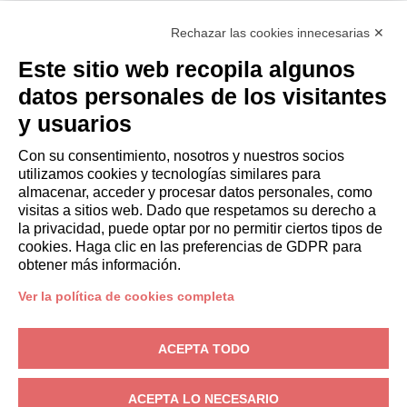
Hazte socio
Rechazar las cookies innecesarias ✕
Italianway Academy
HUÉSPEDES
Este sitio web recopila algunos
Reserve una estancia
datos personales de los visitantes
Estancias largas
y usuarios
Experiencias para los Huéspedes
Descuentos para husespedes
Con su consentimiento, nosotros y nuestros socios
utilizamos cookies y tecnologías similares para
Convenios para empresas
almacenar, acceder y procesar datos personales, como
visitas a sitios web. Dado que respetamos su derecho a
la privacidad, puede optar por no permitir ciertos tipos de
booking@italianway.house
cookies. Haga clic en las preferencias de GDPR para
+390286882952
obtener más información.
Ver la política de cookies completa
Sede operativa:
Via Luisa Battistotti Sassi 11 - 20133 MI
Domicilio social:
Via Luisa Battistotti Sassi 11 - 20133 MI
ACEPTA TODO
Italianway SPA
N.° de IVA: 08839180968 -
PMI Innovativa
Privacidad
-
Condiciones
-
Cookies
-
Whistleblowing
ACEPTA LO NECESARIO