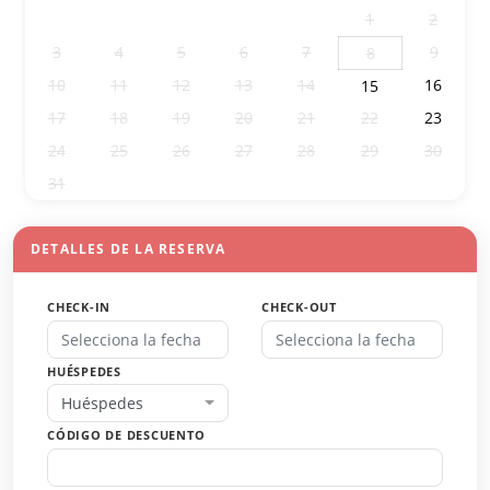
27
28
29
30
31
1
2
3
4
5
6
7
9
8
10
11
12
13
14
16
15
17
18
19
20
21
22
23
24
25
26
27
28
29
30
31
1
2
3
4
5
6
DETALLES DE LA RESERVA
CHECK-IN
CHECK-OUT
HUÉSPEDES
Huéspedes
CÓDIGO DE DESCUENTO