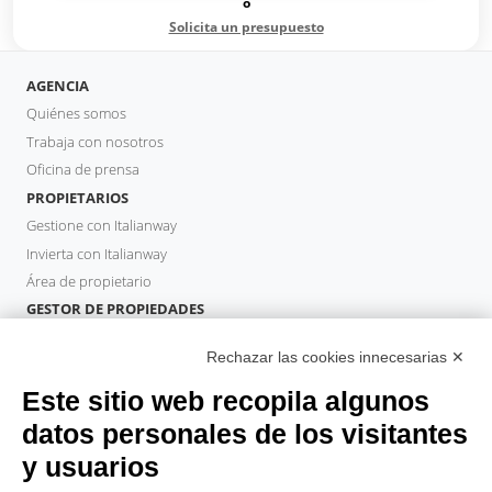
o
Solicita un presupuesto
AGENCIA
Quiénes somos
Trabaja con nosotros
Oficina de prensa
PROPIETARIOS
Gestione con Italianway
Invierta con Italianway
Área de propietario
GESTOR DE PROPIEDADES
Hazte socio
Rechazar las cookies innecesarias ✕
Italianway Academy
HUÉSPEDES
Este sitio web recopila algunos
Reserve una estancia
datos personales de los visitantes
Estancias largas
y usuarios
Experiencias para los Huéspedes