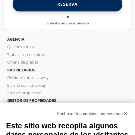
RESERVA
o
Solicita un presupuesto
AGENCIA
Quiénes somos
Trabaja con nosotros
Oficina de prensa
PROPIETARIOS
Gestione con Italianway
Invierta con Italianway
Área de propietario
GESTOR DE PROPIEDADES
Hazte socio
Rechazar las cookies innecesarias ✕
Italianway Academy
HUÉSPEDES
Este sitio web recopila algunos
Reserve una estancia
datos personales de los visitantes