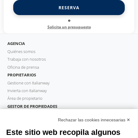
RESERVA
o
Solicita un presupuesto
AGENCIA
Quiénes somos
Trabaja con nosotros
Oficina de prensa
PROPIETARIOS
Gestione con Italianway
Invierta con Italianway
Área de propietario
GESTOR DE PROPIEDADES
Hazte socio
Rechazar las cookies innecesarias ✕
Italianway Academy
HUÉSPEDES
Este sitio web recopila algunos
Reserve una estancia