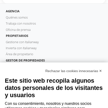
AGENCIA
Quiénes somos
Trabaja con nosotros
Oficina de prensa
PROPIETARIOS
Gestione con Italianway
Invierta con Italianway
Área de propietario
GESTOR DE PROPIEDADES
Hazte socio
Rechazar las cookies innecesarias ✕
Italianway Academy
HUÉSPEDES
Este sitio web recopila algunos
Reserve una estancia
datos personales de los visitantes
Estancias largas
y usuarios
Experiencias para los Huéspedes
Descuentos para husespedes
Con su consentimiento, nosotros y nuestros socios