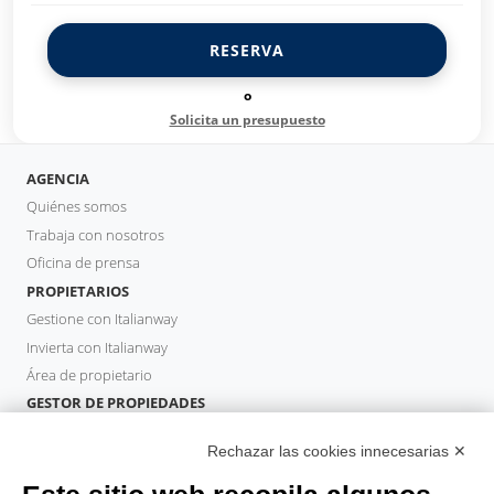
RESERVA
o
Solicita un presupuesto
AGENCIA
Quiénes somos
Trabaja con nosotros
Oficina de prensa
PROPIETARIOS
Gestione con Italianway
Invierta con Italianway
Área de propietario
GESTOR DE PROPIEDADES
Hazte socio
Rechazar las cookies innecesarias ✕
Italianway Academy
HUÉSPEDES