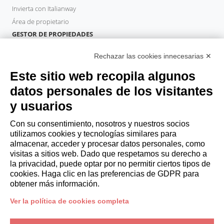
Invierta con Italianway
Área de propietario
GESTOR DE PROPIEDADES
Hazte socio
Rechazar las cookies innecesarias ✕
Italianway Academy
HUÉSPEDES
Este sitio web recopila algunos
Reserve una estancia
datos personales de los visitantes
Estancias largas
y usuarios
Experiencias para los Huéspedes
Descuentos para husespedes
Con su consentimiento, nosotros y nuestros socios
utilizamos cookies y tecnologías similares para
Convenios para empresas
almacenar, acceder y procesar datos personales, como
visitas a sitios web. Dado que respetamos su derecho a
la privacidad, puede optar por no permitir ciertos tipos de
booking@italianway.house
cookies. Haga clic en las preferencias de GDPR para
+390286882952
obtener más información.
Ver la política de cookies completa
Sede operativa:
Via Luisa Battistotti Sassi 11 - 20133 MI
Domicilio social:
Via Luisa Battistotti Sassi 11 - 20133 MI