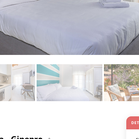
DET
a - Ginepro