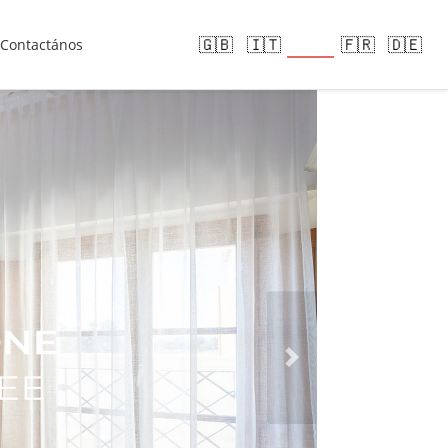
🇪🇸
🇬🇧
🇮🇹
🇫🇷
🇩🇪
Contactános