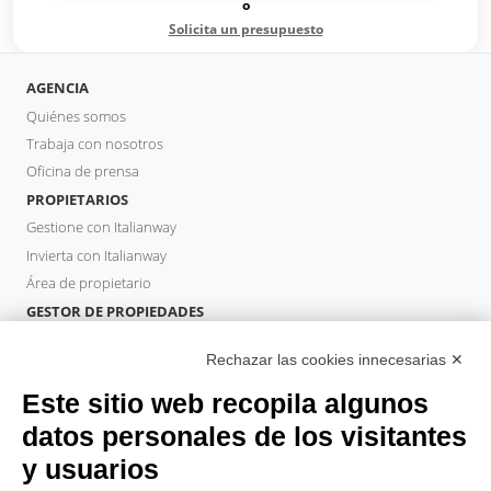
o
Solicita un presupuesto
AGENCIA
Quiénes somos
Trabaja con nosotros
Oficina de prensa
PROPIETARIOS
Gestione con Italianway
Invierta con Italianway
Área de propietario
GESTOR DE PROPIEDADES
Hazte socio
Rechazar las cookies innecesarias ✕
Italianway Academy
HUÉSPEDES
Este sitio web recopila algunos
Reserve una estancia
datos personales de los visitantes
Estancias largas
y usuarios
Experiencias para los Huéspedes