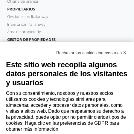
Oficina de prensa
PROPIETARIOS
Gestione con Italianway
Invierta con Italianway
Área de propietario
GESTOR DE PROPIEDADES
Hazte socio
Rechazar las cookies innecesarias ✕
Italianway Academy
HUÉSPEDES
Este sitio web recopila algunos
Reserve una estancia
datos personales de los visitantes
Estancias largas
y usuarios
Experiencias para los Huéspedes
Descuentos para husespedes
Con su consentimiento, nosotros y nuestros socios
utilizamos cookies y tecnologías similares para
Convenios para empresas
almacenar, acceder y procesar datos personales, como
visitas a sitios web. Dado que respetamos su derecho a
la privacidad, puede optar por no permitir ciertos tipos de
booking@italianway.house
cookies. Haga clic en las preferencias de GDPR para
+390286882952
obtener más información.