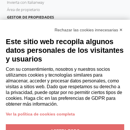
Invierta con Italianway
Área de propietario
GESTOR DE PROPIEDADES
Hazte socio
Rechazar las cookies innecesarias ✕
Italianway Academy
HUÉSPEDES
Este sitio web recopila algunos
Reserve una estancia
datos personales de los visitantes
Estancias largas
y usuarios
Experiencias para los Huéspedes
Descuentos para husespedes
Con su consentimiento, nosotros y nuestros socios
utilizamos cookies y tecnologías similares para
Convenios para empresas
almacenar, acceder y procesar datos personales, como
visitas a sitios web. Dado que respetamos su derecho a
la privacidad, puede optar por no permitir ciertos tipos de
booking@italianway.house
cookies. Haga clic en las preferencias de GDPR para
+390286882952
obtener más información.
Ver la política de cookies completa
Sede operativa:
Via Luisa Battistotti Sassi 11 - 20133 MI
Domicilio social:
Via Luisa Battistotti Sassi 11 - 20133 MI