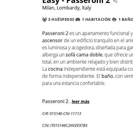
Milan, Lombardy, Italy
3 HUÉSPEDES
1 HABITACIÓN
1 BAÑ
Passeroni 2
es un apartamento funcional y
ascensor
de un edificio tranquilo en el an
es luminosa y acogedora, diseñada para gar
alberga un
sofá cama doble
, que ofrece u
total, en un ambiente relajado y bien distri
La
cocina
independiente está equipada con
de forma independiente. El
baño
, con ven
para una estancia confortable.
Passeroni 2
...
leer más
CIR: 015146-CNI-11113
CIN: IT015146C2NVZE97BS