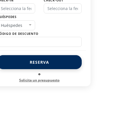
HECK-IN
CHECK-OUT
UÉSPEDES
Huéspedes
ÓDIGO DE DESCUENTO
RESERVA
o
Solicita un presupuesto