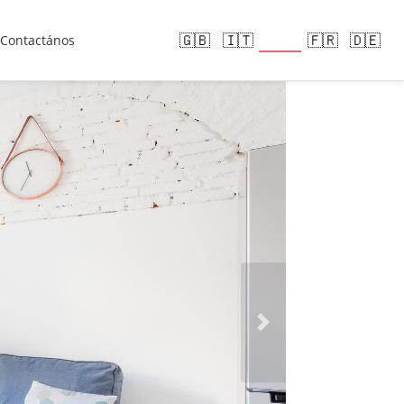
🇪🇸
🇬🇧
🇮🇹
🇫🇷
🇩🇪
Contactános