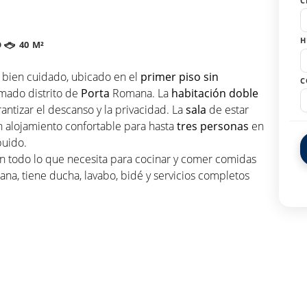
C
H
O
40 M²
 bien cuidado, ubicado en el
primer piso sin
C
imado distrito de
Porta
Romana. La
habitación doble
antizar el descanso y la privacidad. La
sala
de estar
n alojamiento confortable para hasta
tres personas
en
buido.
 todo lo que necesita para cocinar y comer comidas
tana, tiene ducha, lavabo, bidé y servicios completos