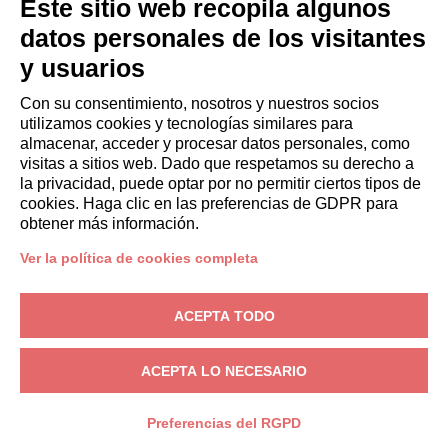
HUÉSPEDES
Este sitio web recopila algunos
Reserve una estancia
datos personales de los visitantes
Estancias largas
y usuarios
Experiencias para los Huéspedes
Descuentos para husespedes
Con su consentimiento, nosotros y nuestros socios
utilizamos cookies y tecnologías similares para
Convenios para empresas
almacenar, acceder y procesar datos personales, como
visitas a sitios web. Dado que respetamos su derecho a
la privacidad, puede optar por no permitir ciertos tipos de
booking@italianway.house
cookies. Haga clic en las preferencias de GDPR para
+390286882952
obtener más información.
Ver la política de cookies completa
Sede operativa:
Via Luisa Battistotti Sassi 11 - 20133 MI
Domicilio social:
Via Luisa Battistotti Sassi 11 - 20133 MI
ACEPTA TODO
Italianway SPA
N.° de IVA: 08839180968 -
PMI Innovativa
Privacidad
-
Condiciones
-
Cookies
-
Whistleblowing
ACEPTA LO NECESARIO
RESERVA
Preferencias del RGPD