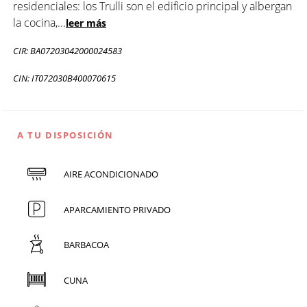
residenciales: los Trulli son el edificio principal y albergan
la cocina,
...
leer más
CIR: BA07203042000024583
CIN: IT072030B400070615
A TU DISPOSICIÓN
AIRE ACONDICIONADO
APARCAMIENTO PRIVADO
BARBACOA
CUNA